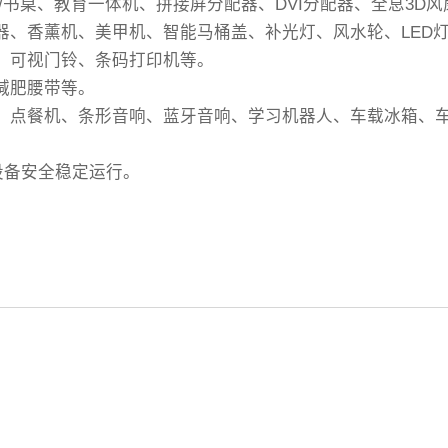
几/书桌、教育一体机、拼接屏分配器、DVI分配器、全息3D
温器、香薰机、美甲机、智能马桶盖、补光灯、风水轮、LED
机、可视门铃、条码打印机等。
减肥腰带等。
银机、点餐机、条形音响、蓝牙音响、学习机器人、车载冰箱、
设备安全稳定运行。